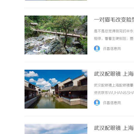
一对眉毛改变脸
您"自带妆感"的
是不是总觉得做完的半永
相悖，看着生硬别扭；要
特质。久匠不靠审美预判
许昌信息网
五官曲直量感锁定气质、诊断
武汉配眼镜 上
武汉配眼镜上海配眼镜暮
资讯联系WUHAN&SHA
品牌，现于武汉与上海设
许昌信息网
惠，兼顾高专业度与高性价比..
武汉配眼镜 上