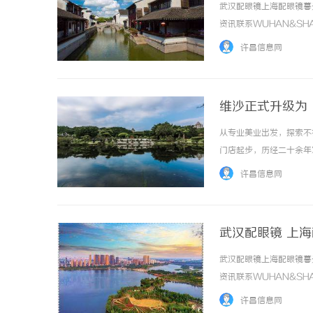
武汉配眼镜上海配眼镜暮
资讯联系WUHAN&SHA
品牌，现于武汉与上海设
许昌信息网
惠，兼顾高专业度与高性价比..
维沙正式升级为
从专业美业出发，探索不
门店起步，历经二十余年
等领域的多元业务体系，
许昌信息网
续探索花园、咖啡等更丰富的
武汉配眼镜 上
武汉配眼镜上海配眼镜暮
资讯联系WUHAN&SHA
品牌，现于武汉与上海设
许昌信息网
惠，兼顾高专业度与高性价比..