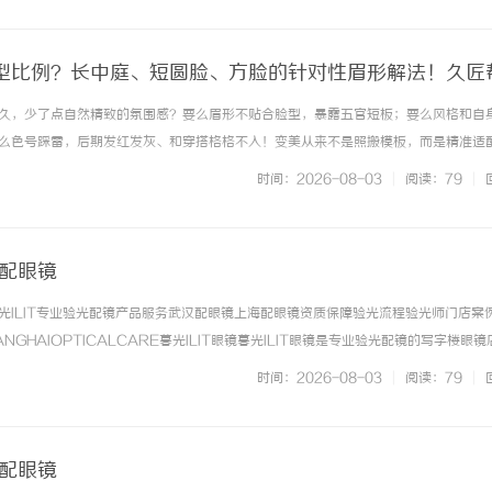
型比例？长中庭、短圆脸、方脸的针对性眉形解法！久匠
原生脸
久，少了点自然精致的氛围感？要么眉形不贴合脸型，暴露五官短板；要么风格和自
么色号踩雷，后期发红发灰、和穿搭格格不入！变美从来不是照搬模板，而是精准适
、不靠肉眼估测，搭建一套标准化、可量化的定制体系：测算面部黄金比例优化轮廓
时间：2026-08-03
|
阅读：79
|
四季肤色匹配专属色号，一对一... ...……
海配眼镜
光ILIT专业验光配镜产品服务武汉配眼镜上海配眼镜资质保障验光流程验光师门店案
NGHAIOPTICALCARE暮光ILIT眼镜暮光ILIT眼镜是专业验光配镜的写字楼眼
有4家门店。以完整验光、正品镜片、透明价格和直营售后为基础，全场镜片40%-6
时间：2026-08-03
|
阅读：79
|
. ...……
海配眼镜