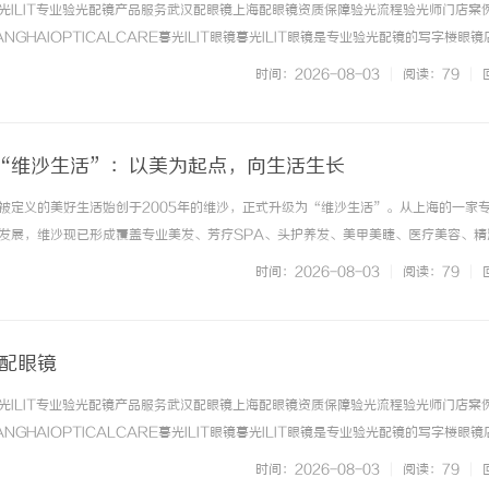
光ILIT专业验光配镜产品服务武汉配眼镜上海配眼镜资质保障验光流程验光师门店案
NGHAIOPTICALCARE暮光ILIT眼镜暮光ILIT眼镜是专业验光配镜的写字楼眼
有4家门店。以完整验光、正品镜片、透明价格和直营售后为基础，全场镜片40%-6
时间：2026-08-03
|
阅读：79
|
. ...……
“维沙生活”：以美为起点，向生活生长
被定义的美好生活始创于2005年的维沙，正式升级为“维沙生活”。从上海的一家
发展，维沙现已形成覆盖专业美发、芳疗SPA、头护养发、美甲美睫、医疗美容、精
并逐步建立起连接门店、产品、人才、供应链及数字化系统的服务生态。如今，维沙
时间：2026-08-03
|
阅读：79
|
生活业态。从“维沙”到... ...……
海配眼镜
光ILIT专业验光配镜产品服务武汉配眼镜上海配眼镜资质保障验光流程验光师门店案
NGHAIOPTICALCARE暮光ILIT眼镜暮光ILIT眼镜是专业验光配镜的写字楼眼
有4家门店。以完整验光、正品镜片、透明价格和直营售后为基础，全场镜片40%-6
时间：2026-08-03
|
阅读：79
|
. ...……