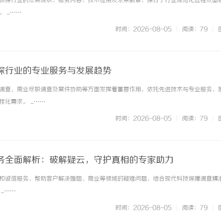
侦探行业的发展现状、服务内容、技术应用及未来前景，探讨了行业规范化进程及面
...……
时间：2026-08-05
|
阅读：79
|
探行业的专业服务与发展趋势
调查、商业尽职调查及案件协助等方面发挥着重要作用，依托先进技术与专业服务，
 上海配眼镜
顺德近视防控专家黄琪｜三甲眼科背
需求。 ...……
年分层近视管理医
时间：2026-08-05
|
阅读：79
|
务全面解析：破解疑云，守护真相的专家助力
和诚信服务，帮助客户解决婚姻、商业等领域的疑难问题，结合现代科技保障调查精
..……
时间：2026-08-05
|
阅读：79
|