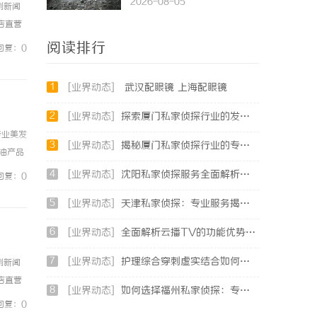
2026-08-05
例新闻
镜店直营
0%优
阅读排行
回复：0
1
[业界动态]
武汉配眼镜 上海配眼镜
2
[业界动态]
探索厦门私家侦探行业的发展与应用全景
专业美发
3
[业界动态]
揭秘厦门私家侦探行业的专业服务与发展趋势
油产品
还在持
4
[业界动态]
沈阳私家侦探服务全面解析：破解疑云，守护真相的专家助力
回复：0
5
[业界动态]
天津私家侦探：专业服务揭秘城市秘密与安心守护
6
[业界动态]
全面解析云播TV的功能优势及未来发展前景
7
[业界动态]
护理综合穿刺虚实结合如何提高穿刺成功率？立方幻境给出答案
例新闻
镜店直营
8
[业界动态]
如何选择福州私家侦探：专业服务与实用指南详解
0%优
回复：0