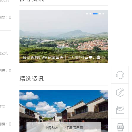
临的挑
回复：0
推动行
景，青少
矿用本安摄像仪：本质安全设计，井下高危区
广告成本该
域放心用
麸科技
回复：0
精选资讯
准高
回复：0
业界动态
|
许昌信息网