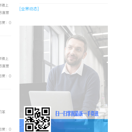
眼镜上
[业界动态]
镜店直营
0%优
回复：0
眼镜上
镜店直营
0%优
回复：0
的革
回复：0