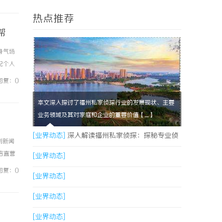
热点推荐
帮
身气场
配个人
、测试
回复：0
本文深入探讨了福州私家侦探行业的发展现状、主要
业务领域及其对家庭和企业的重要价值【....】
[业界动态]
深入解读福州私家侦探：探秘专业侦
例新闻
镜店直营
探服务的魅力与实用价值
[业界动态]
0%优
回复：0
[业界动态]
[业界动态]
[业界动态]