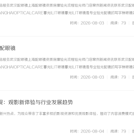
镜产品服务武汉配眼镜上海配眼镜资质保障验光流程验光师门店案例新闻资讯联系武汉配
NGHAIOPTICALCARE暮光ILIT眼镜暮光ILIT眼镜是专业验光配镜的写字楼眼
有4家门店。以完整验光、正品镜片、透明价格和直营售后为基础，全场镜片40%-6
时间：2026-08-03
|
阅读：79
|
. ...……
海配眼镜
镜产品服务武汉配眼镜上海配眼镜资质保障验光流程验光师门店案例新闻资讯联系武汉配
NGHAIOPTICALCARE暮光ILIT眼镜暮光ILIT眼镜是专业验光配镜的写字楼眼
有4家门店。以完整验光、正品镜片、透明价格和直营售后为基础，全场镜片40%-6
时间：2026-08-03
|
阅读：79
|
. ...……
视：观影新体验与行业发展趋势
新兴热点，为观众带来了丰富多样的影视资源和优质观影体验，推动了内容消费模式
时间：2026-08-04
|
阅读：79
|