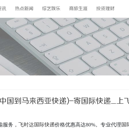
资讯
热点新闻
综艺娱乐
商旅生涯
投资理财
中国到马来西亚快递)-寄国际快递_上
输服务，
飞时达
国际快递
价格优惠高达80%。专业代理
国