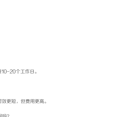
？
10-20个工作日。
时效更短，但费用更高。
间吗？