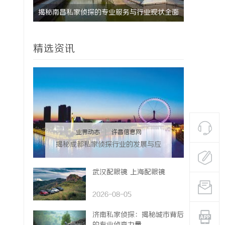
现状全面
揭秘东莞私家侦探服务的专业性与应用领域详
全面解析东
解
决各种疑难
精选资讯
业界动态
|
许昌信息网
揭秘成都私家侦探行业的发展与应
用前景分析
武汉配眼镜 上海配眼镜
2026-08-05
济南私家侦探：揭秘城市背后