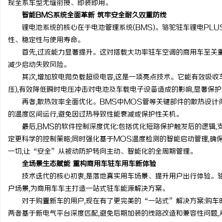
现全系车型无缝衔接、即装即用。
智能BMS系统全面革新 筑牢安全耐久双重防线
锂电池系统的核心在于电池管理系统(BMS)。骆驼驻车锂电PLU
性、稳定性与使用寿命。
首先,过流能力显著提升。这对搭载大功率驻车空调的商用车至关重要
减少启动失败风险。
其次,增加放电抛负载超级电容,这是一项亮点技术。它能有效吸收
压),有效降低瞬时电压冲击对电池及车载电子设备造成的影响,显著保
再者,散热效率全面优化。BMS中MOS管等关键部件的散热设计得
的温度区间运行,避免因过热导致性能衰减或保护性关机。
最后,BMS的软件控制深度优化:包括优化短路保护触发后的逻辑,支
定更科学的控制策略;同时强化基于MOS温度检测的智能启动管理,确
一切,让“安全”从被动防护转向主动、智能化的全周期管理。
全场景生态赋能 重构商用车驻车用车新体验
技术迭代的核心初衷,是落地真实用车场景、提升用户出行体验。骆
户场景,为商用车车主打造一站式驻车能源解决方案。
对于购置新车的用户,现在有了更完美的“一站式”解决方案:购车时
两者基于新电气平台深度匹配,避免后期加装的线路改造和兼容性问题