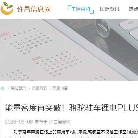
许昌信息网
生活百科
国际资讯
热
网站首页
资讯列表
资讯内容
能量密度再突破！骆驼驻车锂电PLU
许
›
›
›
2026-06-08 发布于 许昌信息网
对于常年奔波在路上的商用车司机来说,驾驶室不仅是工作空间,更是