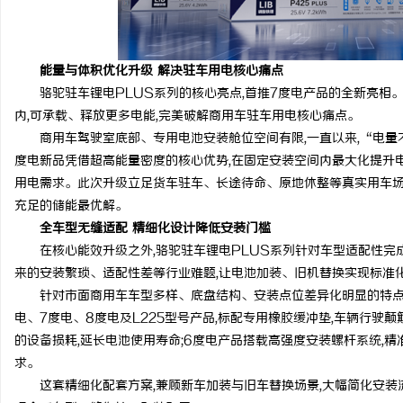
武汉配眼镜 上海配眼镜
武汉配眼镜 上海配眼镜
息
能量与体积优化升级 解决驻车用电核心痛点
骆驼驻车锂电PLUS系列的核心亮点,首推7度电产品的全新亮相。
内,可承载、释放更多电能,完美破解商用车驻车用电核心痛点。
商用车驾驶室底部、专用电池安装舱位空间有限,一直以来,“电量
度电新品凭借超高能量密度的核心优势,在固定安装空间内最大化提升
用电需求。此次升级立足货车驻车、长途待命、原地休整等真实用车场
充足的储能最优解。
全车型无缝适配 精细化设计降低安装门槛
网
在核心能效升级之外,骆驼驻车锂电PLUS系列针对车型适配性完成
来的安装繁琐、适配性差等行业难题,让电池加装、旧机替换实现标准
针对市面商用车车型多样、底盘结构、安装点位差异化明显的特点,本
电、7度电、8度电及L225型号产品,标配专用橡胶缓冲垫,车辆行驶
的设备损耗,延长电池使用寿命;6度电产品搭载高强度安装螺杆系统,
求。
这套精细化配套方案,兼顾新车加装与旧车替换场景,大幅简化安装流