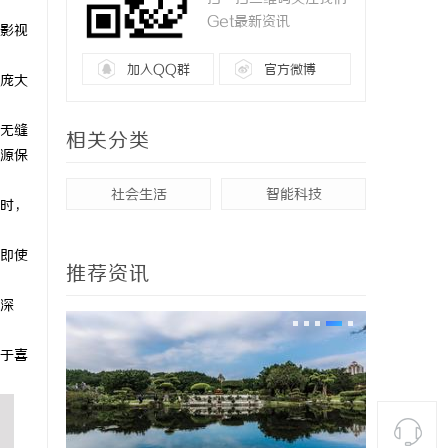
Get最新资讯
影视
加入QQ群
官方微博
庞大
无缝
相关分类
源保
社会生活
智能科技
时，
即使
推荐资讯
深
于喜