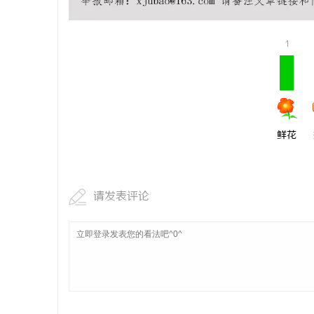
温婉灵动，一眼万年！久匠量身定制的眉眼
合肥刑事辩
唇，才是你整张脸的点睛之笔！淡颜系女生的
1
息
气质加分项
鲜花
网
请发表评论