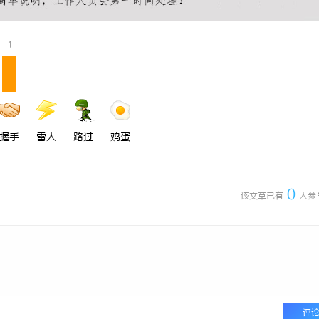
护律师：为您的权益保驾护航
全面解析八哥电影网：影视爱好者的
源宝库
1
握手
雷人
路过
鸡蛋
0
该文章已有
人参
评