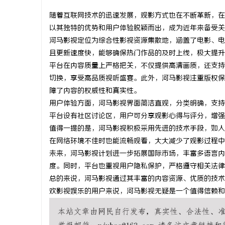
随着互联网技术的迅速发展，观影方式也在不断革新，在
以其独特的优势和用户体验脱颖而出，成为近年来备受关
河马影视定位为综合性影视资源集散地，涵盖了电影、电
且更新速度快，能够确保热门作品的及时上线，极大提升
昌
平台在内容质量上严格把关，不仅提供高清画质，还支持
切换，享受高品质视听盛宴。此外，河马影视注重版权保
障了内容的权威性和真实性。
用户体验方面，河马影视界面简洁直观，分类明确，支持
平台设有社区讨论区，用户可分享观影心得与评分，增强
值得一提的是，河马影视积极采用先进的技术手段，如人
在网络环境不佳时也能流畅观看，大大减少了观影过程中
未来，河马影视计划进一步拓展国际市场，丰富多语言内
信
度。同时，平台也重视用户隐私保护，严格遵守相关法律
总的来说，河马影视通过其丰富的内容资源、优质的技术
欢影视娱乐的用户来说，河马影视无疑是一个值得信赖和