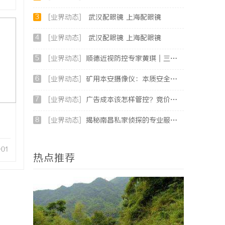
3
[业界动态]
武汉配眼镜 上海配眼镜
4
[业界动态]
武汉配眼镜 上海配眼镜
5
[业界动态]
顺德近视防控专家黄琪｜三甲眼科背景，青少年分层近视管理医
6
[业界动态]
矿用本安摄像仪：本质安全设计，井下高危区域放心用
7
[业界动态]
广告成本该怎样管控？竞价托管专业服务商俐麸科技
8
[业界动态]
揭秘南昌私家侦探的专业服务与行业现状全面解析
-01
热点推荐