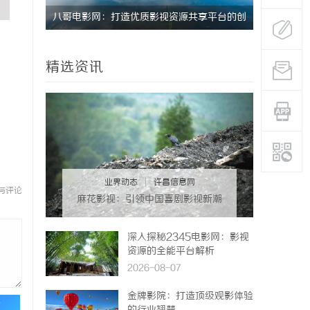
天堂与资
八哥电影网：打造优质影视资源共享平台的创
八哥电影网
新之路
台解析
精选资讯
业界动态
|
许昌信息网
与评论
麻花影视：引领中国喜剧影视新潮
流的创新力量
深入探秘2345电影网：影视
资源的全能平台解析
2026-08-07
金牌影院：打造顶级观影体验
论