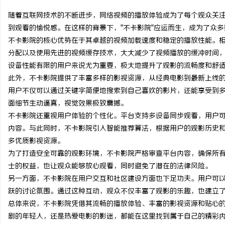
随着互联网技术的不断进步，网络视频的播放体验成为了每个观众关
到观看的愉悦感。在这样的背景下，"不卡影院"应运而生，成为了众
不卡影院的核心优势在于其卓越的视频加载速度和稳定的播放性能。
分配以及使用先进的视频缓存技术，大大减少了视频播放的缓冲时间
昌
设备性能有限的用户来说尤为重要，极大地提升了观影的流畅度和舒
此外，不卡影院提供了丰富多样的影视资源，从经典电影到最新上线
用户不仅可以通过关键字简便地搜索到自己喜欢的影片，还能享受到多
面细节生动逼真，视觉效果极致震撼。
不卡影院还重视用户体验的个性化。平台支持多设备同步观看，用户
内容。与此同时，不卡影院引入智能推荐算法，根据用户的观影历史
多优质影视资源。
为了打造安全可靠的观影环境，不卡影院严格审查平台内容，确保所
信
士的权益，也让观众能够放心观看，同时避免了潜在的法律风险。
另一方面，不卡影院在用户交互和社区建设方面也下足功夫。用户可
跃的讨论氛围。通过这种互动，观众不仅丰富了观影的乐趣，也建立
总体来说，不卡影院凭借其流畅的播放体验、丰富的影视资源和贴心
剧的年轻人，还是热爱电影的影迷，都能在这里找到属于自己的精彩