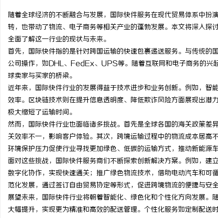
随着全球经济的不断融合与发展，国际快件服务在现代贸易体系中扮
转，也带动了物流、电子商务等相关产业的蓬勃发展。本文将深入探
全面了解这一行业的现状与未来。
首先，国际快件指的是针对跨国运输的快速包裹递送服务。与传统的
昌
公司操作，如DHL、FedEx、UPS等。随着互联网和电子商务的
球卖家与买家的桥梁。
近年来，国际快件行业的发展得益于技术进步和业务创新。例如，智
效率。区块链技术则在提升信息透明度、降低欺诈风险方面展现出潜
极大缩短了运输时间。
然而，国际快件行业也面临诸多挑战。首先是全球各国的海关政策差
关效率不一，影响客户体验。其次，跨境运输过程中的物流成本居高
环境保护压力促使行业寻找更加绿色、低碳的运输方式，推动新能源
信
面对这些挑战，国际快件服务商们不断探索创新解决方案。例如，建
数字化协作，实现快速通关；推广绿色物流技术，借助电动汽车和可
范化发展，通过签订自由贸易协定等形式，促进跨境物流的便捷与安
展望未来，国际快件行业将朝着智能化、绿色化和个性化方向发展。随
大幅提升，实现更为精准和高效的配送管理。个性化服务如定制配送