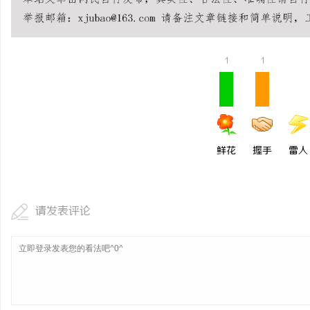
矿用本安摄像仪：本质安
域放心用
息
1
1
鲜花
握手
雷人
网
请发表评论