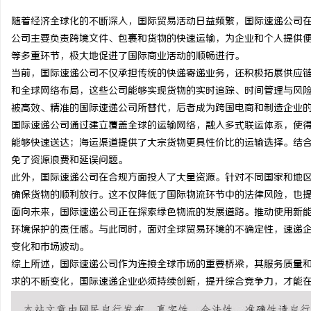
随着经济全球化的不断深入，国际贸易活动日益频繁，国际速递公司
公司主要负责跨境文件、包裹和货物的快速运输，为企业和个人提供
等多重环节，极大地促进了国际商业活动的顺畅进行。
当前，国际速递公司不仅承担传统的快递寄递业务，还积极拓展供应
昌
和全球网络布局，这些公司能够实现货物的实时追踪、时间管理与风
被高效、精准的国际速递公司所替代，后者成为跨国电商和制造企业
国际速递公司通过建立覆盖全球的运输网络，融入多式联运体系，使
能够快速送达；海运渠道提供了大宗货物更具性价比的运输选择。结
免了资源浪费和延误问题。
此外，国际速递公司在合规方面投入了大量资源。针对不同国家和地
确保货物的顺利放行。这不仅降低了国际物流环节中的法律风险，也
面向未来，国际速递公司正在探索绿色物流的发展道路。推动使用新
信
环境保护的责任感。与此同时，面对全球贸易环境的不确定性，速递
变化和市场波动。
综上所述，国际速递公司作为连接全球市场的重要桥梁，其服务质量
求的不断变化，国际速递企业必须持续创新，提升综合竞争力，才能