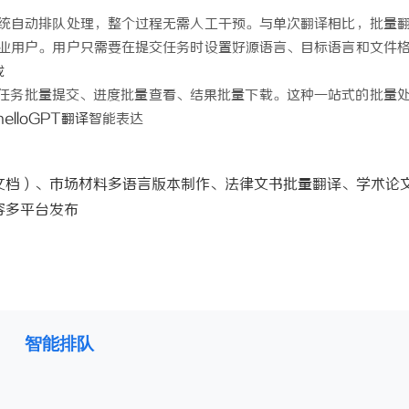
 上海配眼镜
商标购买：即买即用，规避侵权风险
统自动排队处理，整个过程无需人工干预。与单次翻译相比，批量
业用户。用户只需要在提交任务时设置好源语言、目标语言和文件
载
任务批量提交、进度批量查看、结果批量下载。这种一站式的批量
helloGPT翻译
智能表达
文档）、市场材料多语言版本制作、法律文书批量翻译、学术论
容多平台发布
智能排队