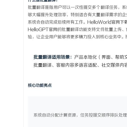
什么是批量翻译？
武汉配眼镜 上海配眼镜
武汉配眼镜
批量翻译是指用户可以一次性提交多个翻译任务，系
够大幅提升处理效率，特别适合有大量翻译需求的企
息
系统会自动完成后续所有工作。
HelloWorld官网下
HelloGPT官网
的批量翻译功能支持文件批量上传、
验，让企业用户能够将更多精力投入到核心业务中。
批量翻译适用场景：
产品本地化（界面、帮助
批量翻译、客服内容多语言适配、社交媒体内
网
核心功能亮点
系统自动分配计算资源，任务按提交顺序排队处理