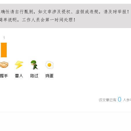
1
握手
雷人
路过
鸡蛋
0
该文章已有
人参