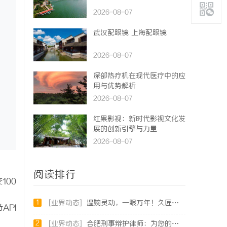
2026-08-07
武汉配眼镜 上海配眼镜
2026-08-07
深部热疗机在现代医疗中的应
用与优势解析
2026-08-07
红果影视：新时代影视文化发
展的创新引擎与力量
2026-08-07
阅读排行
100
1
[业界动态]
温婉灵动，一眼万年！久匠量身定制的眉眼唇，才是你整张脸的点睛之笔！淡颜系女生的气质加分项
API
2
[业界动态]
合肥刑事辩护律师：为您的权益保驾护航