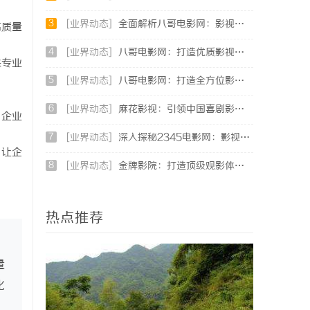
3
[业界动态]
全面解析八哥电影网：影视爱好者的天堂与资源宝库
高质量
4
[业界动态]
八哥电影网：打造优质影视资源共享平台的创新之路
保专业
5
[业界动态]
八哥电影网：打造全方位影视娱乐新体验的平台解析
6
[业界动态]
麻花影视：引领中国喜剧影视新潮流的创新力量
。企业
7
[业界动态]
深入探秘2345电影网：影视资源的全能平台解析
，让企
8
[业界动态]
金牌影院：打造顶级观影体验的行业翘楚
热点推荐
量
化