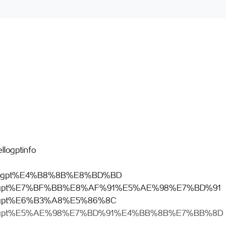
llogptinfo
o/hello-gpt%E4%B8%8B%E8%BD%BD
info/hellogpt%E7%BF%BB%E8%AF%91%E5%AE%98%E7%BD%91
o/hellogpt%E6%B3%A8%E5%86%8C
info/hellogpt%E5%AE%98%E7%BD%91%E4%BB%8B%E7%BB%8D