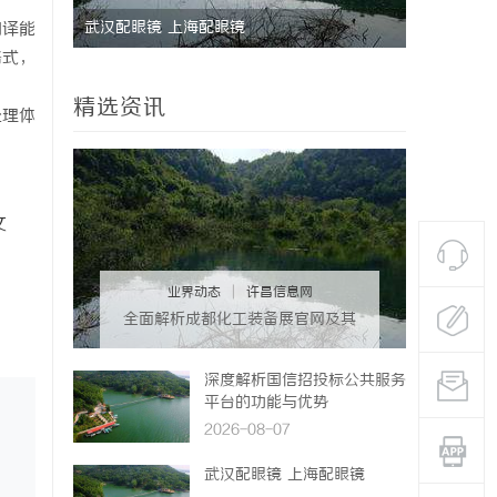
武汉配眼镜 上海配眼镜
北京考研机
翻译能
格式，
精选资讯
处理体
文
业界动态
|
许昌信息网
全面解析成都化工装备展官网及其
行业影响力
深度解析国信招投标公共服务
平台的功能与优势
2026-08-07
武汉配眼镜 上海配眼镜