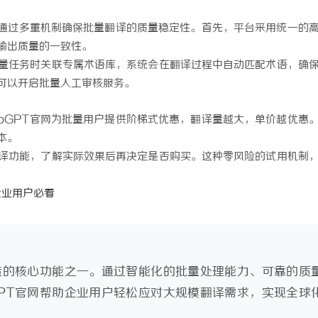
官网通过多重机制确保批量翻译的质量稳定性。首先，平台采用统一的
输出质量的一致性。
量任务时关联专属术语库，系统会在翻译过程中自动匹配术语，确
可以开启批量人工审核服务。
loGPT官网为批量用户提供阶梯式优惠，翻译量越大，单价越优惠
本。
译功能，了解实际效果后再决定是否购买。这种零风险的试用机制
企业用户必看
打造的核心功能之一。通过智能化的批量处理能力、可靠的质
GPT官网帮助企业用户轻松应对大规模翻译需求，实现全球